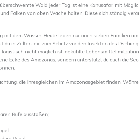
im überschwemte Wald Jeder Tag ist eine Kanusafari mit Mögli
und Falken von oben Wache halten. Diese sich ständig verän
ng mit dem Wasser. Heute leben nur noch sieben Familien a
st du in Zelten, die zum Schutz vor den Insekten des Dschung
logistisch nicht möglich ist, gekühlte Lebensmittel mitzubri
ene Ecke des Amazonas, sondern unterstützt du auch die Secoy
können.
obachtung, die ihresgleichen im Amazonasgebiet finden. Wäh
baren Rufe ausstoßen;
ögel;
ndere Vögel;