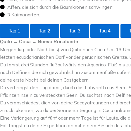
Affen, die sich durch die Baumkronen schwingen;
3 Kaimanarten.
Tag 1
Tag 2
Tag 3
Tag 4
Quito → Coca → Nuevo Rocafuerte
Morgenflug (oder Nachtbus) von Quito nach Coca. Um 13 Uhr 
letzten ecuadorianischen Dorf vor der peruanischen Grenze.
Du fahrst drei Stunden flußaufwärts den Aguarico-Fluß bis 
nach Delfinen die sich gewöhnlich in Zusammenflüße aufentha
deine erste Nacht bei deinen Gastgebern.
Du verbringst den Tag damit, durch das Labyrinth aus Seen
Pflanzeninseln zu versteckten Seen. Du suchtst nach Delfine
Du verabschiedest dich von deine Secoyafreunden und brech
zurückzukehren, wo du bei Sonnenuntergang in Coca ankoms
Eine Verlängerung auf fünf oder mehr Tage ist für Leute, 
Fall fangst du deine Expedition an mit einem Besuch des Ja