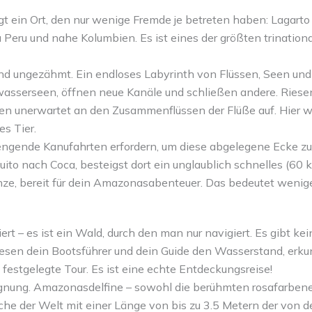
gt ein Ort, den nur wenige Fremde je betreten haben: Lagarto 
 Peru und nahe Kolumbien. Es ist eines der größten trination
nd ungezähmt. Ein endloses Labyrinth von Flüssen, Seen und 
sserseen, öffnen neue Kanäle und schließen andere. Rieseno
hen unerwartet an den Zusammenflüssen der Flüße auf. Hier w
s Tier.
ngende Kanufahrten erfordern, um diese abgelegene Ecke zu e
uito nach Coca, besteigst dort ein unglaublich schnelles (60
nze, bereit für dein Amazonasabenteuer. Das bedeutet wenige
ert – es ist ein Wald, durch den man nur navigiert. Es gibt 
g lesen dein Bootsführer und dein Guide den Wasserstand, e
e festgelegte Tour. Es ist eine echte Entdeckungsreise!
gegnung. Amazonasdelfine – sowohl die berühmten rosafarbene
sche der Welt mit einer Länge von bis zu 3.5 Metern der von 