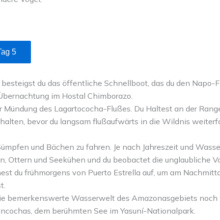
Tag 5
besteigst du das öffentliche Schnellboot, das du den Napo-
 Übernachtung im Hostal Chimborazo.
zur Mündung des Lagartococha-Flußes. Du Haltest an der Rang
lten, bevor du langsam flußaufwärts in die Wildnis weiterfa
, Sümpfen und Bächen zu fahren. Je nach Jahreszeit und Was
n, Ottern und Seekühen und du beobactet die unglaubliche Vo
est du frühmorgens von Puerto Estrella auf, um am Nachmit
t.
die die bemerkenswerte Wasserwelt des Amazonasgebiets noch
tuncochas, dem berühmten See im Yasuní-Nationalpark.