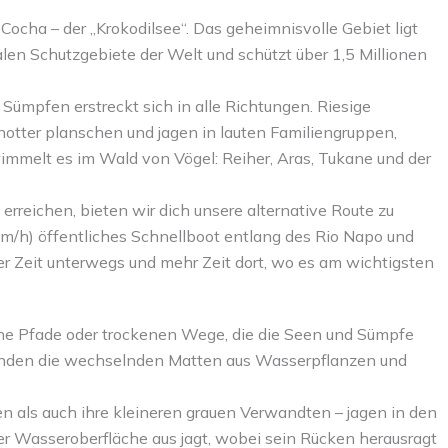
Cocha – der „Krokodilsee“. Das geheimnisvolle Gebiet ligt
alen Schutzgebiete der Welt und schützt über 1,5 Millionen
Sümpfen erstreckt sich in alle Richtungen. Riesige
tter planschen und jagen in lauten Familiengruppen,
immelt es im Wald von Vögel: Reiher, Aras, Tukane und der
rreichen, bieten wir dich unsere alternative Route zu
 km/h) öffentliches Schnellboot entlang des Rio Napo und
r Zeit unterwegs und mehr Zeit dort, wo es am wichtigsten
keine Pfade oder trockenen Wege, die die Seen und Sümpfe
rkunden die wechselnden Matten aus Wasserpflanzen und
n als auch ihre kleineren grauen Verwandten – jagen in den
der Wasseroberfläche aus jagt, wobei sein Rücken herausragt