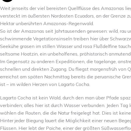
Weit jenseits der viel bereisten Quellflüsse des Amazonas lie
versteckt im äußersten Nordosten Ecuadors, an der Grenze zu
Hektar unberührten Amazonas-Regenwald.
So ist der Amazonas seit Jahrtausenden gewesen: wild, rau u
schwimmende Vegetationsinseln treiben hier über Schwarzwa
Seekühe grasen im stillen Wasser und rosa Flußdelfine tauc
seltsame Hoatzin, ein unbeholfenes, prähistorisch anmutende
Im Gegensatz zu anderen Expeditionen, die tagelange, anstre
schnellen und direkten Zugang. Du fliegst morgensfrüh von Q
erreichst am späten Nachmittag bereits die peruanische Gre
ist – im wilden Herzen von Lagarto Cocha.
Lagarto Cocha ist kein Wald, durch den man über Pfade spazi
verbinden; alles hier ist durch Wasser verbunden. Jeden Ta
wählen die Routen, die die Natur freigelegt hat. Dies ist kein
Hinter jeder Biegung lauert die Möglichkeit einer neuen Be
Flüssen. Hier lebt der Paiche, einer der größten Süßwasserfi