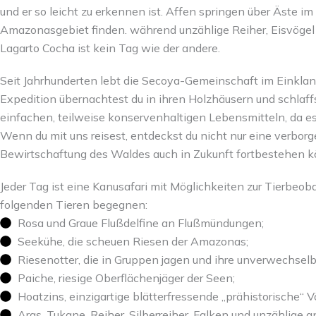
und er so leicht zu erkennen ist. Affen springen über Äste 
Amazonasgebiet finden. während unzählige Reiher, Eisvögel 
Lagarto Cocha ist kein Tag wie der andere.
Seit Jahrhunderten lebt die Secoya-Gemeinschaft im Einkla
Expedition übernachtest du in ihren Holzhäusern und schlaff
einfachen, teilweise konservenhaltigen Lebensmitteln, da es 
Wenn du mit uns reisest, entdeckst du nicht nur eine verborg
Bewirtschaftung des Waldes auch in Zukunft fortbestehen 
Jeder Tag ist eine Kanusafari mit Möglichkeiten zur Tierbe
folgenden Tieren begegnen:
Rosa und Graue Flußdelfine an Flußmündungen;
Seekühe, die scheuen Riesen der Amazonas;
Riesenotter, die in Gruppen jagen und ihre unverwechsel
Paiche, riesige Oberflächenjäger der Seen;
Hoatzins, einzigartige blätterfressende „prähistorische“ V
Aras, Tukane, Reiher, Silberreiher, Falken und unzählige a