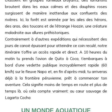
chassent en groupes familiaux bruyants, des lamantins
broutent dans les eaux calmes et des dauphins roses
surgissent de manière inattendue aux confluents des
rivières. Ici, la forêt est animée par les ailes des hérons,
des aras, des toucans et de l’étrange Hoazin, une créature
maladroite aux allures préhistoriques.
Contrairement à d’autres expéditions qui nécessitent des
jours de canoë épuisant pour atteindre ce coin reculé, notre
itinéraire t’offre un accès rapide et direct. A 10 heures du
matin tu prends l’avion de Quito à Coca, t’embarques à
bord d’une vedette publique incroyablement rapide (60
km/h) sur le fleuve Napo et, en fin d’après-midi, tu arriveras
déjà à la frontière péruvienne, prêt à commencer ton
aventure. Cela signifie moins de temps en route et plus de
temps là, où cela compte vraiment: au cœur sauvage de
Lagarto Cocha
UN MONDE AQUATIQUE