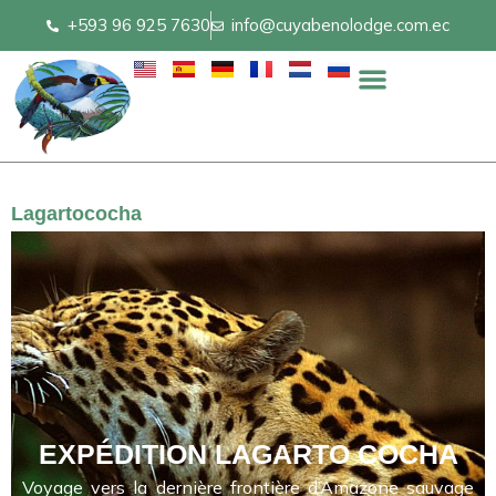
Skip
+593 96 925 7630
info@cuyabenolodge.com.ec
to
content
Lagartococha
EXPÉDITION LAGARTO COCHA
Voyage vers la dernière frontière d’Amazone sauvage