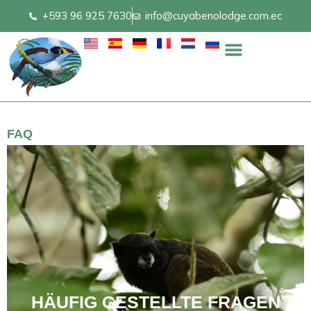
Skip
+593 96 925 7630
info@cuyabenolodge.com.ec
to
content
FAQ
HÄUFIG GESTELLTE FRAGEN