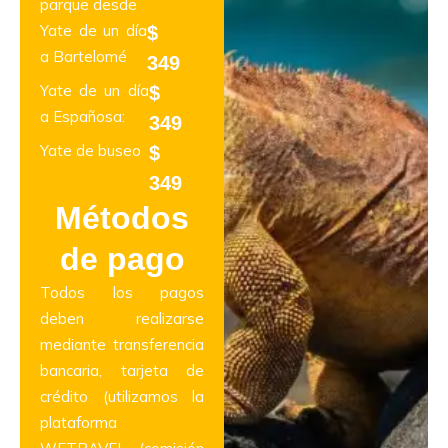
parque desde
Yate de un día
$
a Bartelomé
349
Yate de un día
$
a Españosa:
349
Yate de buseo
$
349
Métodos
de pago
Todos los pagos
deben realizarse
mediante transferencia
bancaria, tarjeta de
crédito (utilizamos la
plataforma