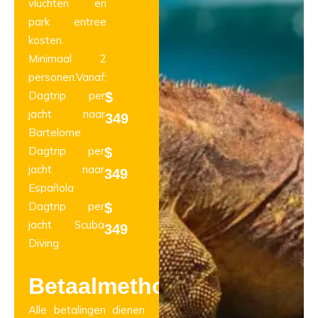
vluchten en
park entree
kosten.
Minimaal 2
personen.Vanaf:
Dagtrip per
$
jacht naar
349
Bartelome
Dagtrip per
$
jacht naar
349
Española
Dagtrip per
$
jacht Scuba
349
Diving
Betaalmethoden
Alle betalingen dienen