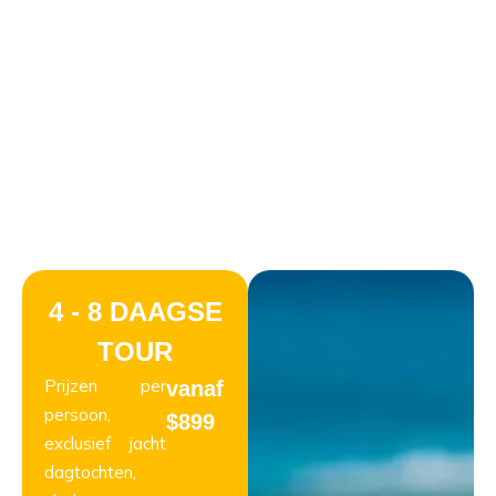
VS. CRUISES
4 - 8 DAAGSE
TOUR
Prijzen per
vanaf
persoon,
$899
exclusief jacht
dagtochten,