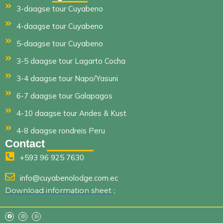
3-daagse tour Cuyabeno
4-daagse tour Cuyabeno
5-daagse tour Cuyabeno
3-5 daagse tour Lagarto Cocha
3-4 daagse tour Napo/Yasuni
6-7 daagse tour Galapagos
4-10 daagse tour Andes & Kust
4-8 daagse rondreis Peru
Contact
+593 96 925 7630
info@cuyabenolodge.com.ec
Download information sheet ;
F
I
W
a
n
h
c
s
a