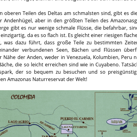
en oberen Teilen des Deltas am schmalsten sind, gibt es d
r Andenhügel, aber in den größten Teilen des Amazonasgeb
ge gibt es nur wenige schmale Flüsse, die befahrbar, sin
inzigartig, da es so flach ist. Es gleicht einer riesigen fla
 was dazu führt, dass große Teile zu bestimmten Zeit
 einander verbundenen Seen, Bächen und Flüssen überfl
r Nähe der Anden, weder in Venezuela, Kolumbien, Peru no
äche, die so leicht erreichen sind wie in Cuyabeno. Tatsäc
park, der so bequem zu besuchen und so preisgünstig i
en Amazonas Naturreservat der Welt!