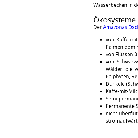
Wasserbecken in de
Ökosysteme
Der
Amazonas Dsc
von Kaffe-mi
Palmen domin
von Flüssen ü
von Schwarzw
Wälder, die 
Epiphyten, Re
Dunkele (Schw
Kaffe-mit-Mil
Semi-permanen
Permanente S
nicht-überflu
stromaufwärt