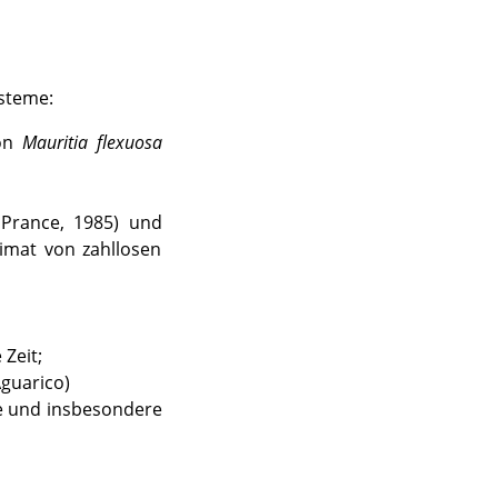
steme
:
von
Mauritia flexuosa
 Prance, 1985) und
mat von zahllosen
Zeit;
guarico)
ee und insbesondere