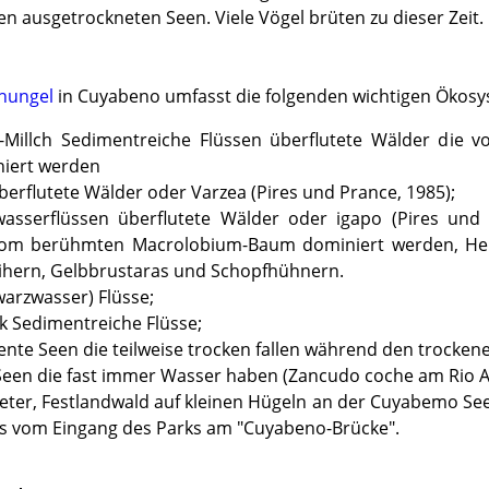
n ausgetrockneten Seen. Viele Vögel brüten zu dieser Zeit.
hungel
in Cuyabeno
umfasst
die folgenden wichtigen
Ökosy
t-Millch Sedimentreiche Flüssen überflutete Wälder die 
iert werden
berflutete Wälder oder Varzea (Pires und Prance, 1985);
asserflüssen überflutete Wälder oder igapo (Pires und
vom berühmten Macrolobium-Baum dominiert werden, Hei
ihern, Gelbbrustaras und Schopfhühnern.
arzwasser) Flüsse;
ck Sedimentreiche Flüsse;
te Seen die teilweise trocken fallen während den trockene 
een die fast immer Wasser haben (Zancudo coche am Rio A
teter, Festlandwald auf kleinen Hügeln an der Cuyabemo S
s vom Eingang des Parks am "Cuyabeno-Brücke".