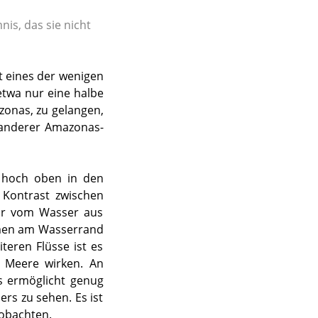
is, das sie nicht
st eines der wenigen
twa nur eine halbe
onas, zu gelangen,
n anderer Amazonas-
h hoch oben in den
Kontrast zwischen
Nur vom Wasser aus
umen am Wasserrand
teren Flüsse ist es
ie Meere wirken. An
s ermöglicht genug
rs zu sehen. Es ist
eobachten.