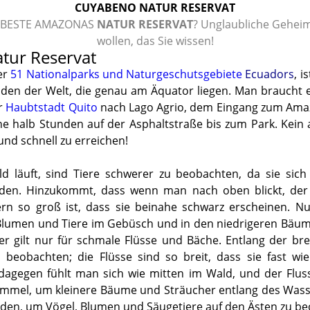
CUYABENO NATUR RESERVAT
 BESTE AMAZONAS
NATUR RESERVAT
? Unglaubliche Geheimn
wollen, das Sie wissen!
tur Reservat
er
51
Nationalparks und Naturgeschutsgebiete
Ecuadors
, i
den der Welt, die genau am Äquator liegen. Man braucht e
r
Haubtstadt Quito
nach Lago Agrio, dem Eingang zum Amaz
ne halb Stunden auf der Asphaltstraße bis zum Park. Kei
 und schnell zu erreichen!
läuft, sind Tiere schwerer zu beobachten, da sie sic
den. Hinzukommt, dass wenn man nach oben blickt, der 
rn so groß ist, dass sie beinahe schwarz erscheinen. 
, Blumen und Tiere im Gebüsch und in den niedrigeren Bä
r gilt nur für schmale Flüsse und Bäche. Entlang der brei
u beobachten; die Flüsse sind so breit, dass sie fast w
dagegen fühlt man sich wie mitten im Wald, und der Flus
immel, um kleinere Bäume und Sträucher entlang des Wasse
den, um Vögel, Blumen und Säugetiere auf den Ästen zu b