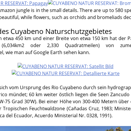
mazon jungle is in the small details. There are up to 580 sp
beautiful, while flowers, such as orchids and bromeliads dec
des Cuyabeno Naturschutzgebietes
n etwa 450 km und einer Breite von etwa 150 km hat der P
 (6,034km2 oder 2,330 Quadratmeilen) von zume
, wie man auf Google Earth sehen kann.
 sich vom Ursprung des Rio Cuyabeno durch sein hydrograp
rico mündet; 60 km weiter östlich liegen die Seen Zancud
’W-75 Grad 30’W). Bei einer Höhe von 300-400 Metern über
der Tropischen Feuchtwaldzone (Cañadas Cruz, 1983; Minister
a del Ecuador, Acuerdo Ministerial Nr. 0328, 1991).