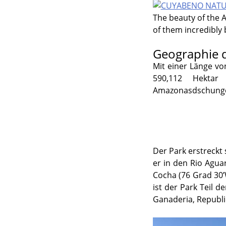
The beauty of the A
of them incredibly 
Geographie 
Mit einer Länge vo
590,112 Hektar
Amazonasdschungel
Der Park erstreckt
er in den Rio Agua
Cocha (76 Grad 30
ist der Park Teil 
Ganaderia, Republic