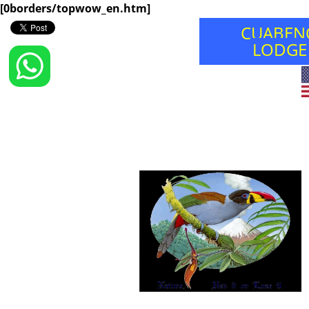
[0borders/topwow_en.htm]
CUABEN
LODGE