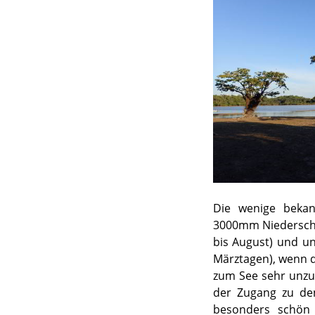
Die wenige bekann
3000mm Niederschl
bis August) und u
Märztagen), wenn d
zum See sehr unzuv
der Zugang zu den
besonders schön 