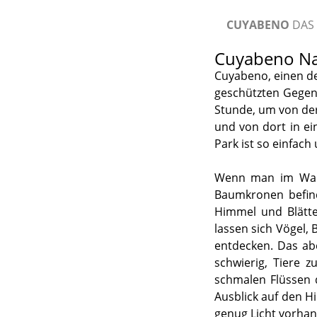
CUYABENO
DAS
Cuyabeno Na
Cuyabeno, einen d
geschützten Gegen
Stunde, um von de
und von dort in ei
Park ist so einfach
Wenn man im Wald 
Baumkronen befin
Himmel und Blätte
lassen sich Vögel
entdecken. Das abe
schwierig, Tiere z
schmalen Flüssen 
Ausblick auf den H
genug Licht vorhan